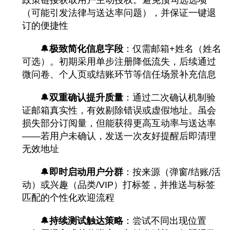
政策链接获取用户主动授权。避免预勾选选项
（可能引发法律与送达率问题），并保证一键退
订的便捷性
🔔
极致简化信息字段
：仅需邮箱+姓名（姓名
可选）。初期采用单步注册降低流失，后续通过
微问卷、个人页或结账环节等信任场景补充信息
🔔
双重确认提升质量
：通过二次确认机制验
证邮箱真实性，有效剔除错误或虚假地址。虽会
损失部分订阅量，但能获得更高互动率与送达率
——若用户未确认，发送一次友好提醒后即清理
无效地址
🔔
即时启动用户分群
：按来源（弹窗/结账/活
动）或兴趣（品类/VIP）打标签，并推送与标签
匹配的个性化欢迎流程
🔔
持续测试触达策略
：尝试不同出现位置