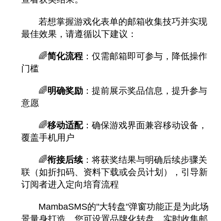
若想掌握游戏化表单的邮箱收集技巧并实现
最佳效果，请遵循以下建议：
🌈
简化流程
：仅需邮箱即可参与，降低操作
门槛
🌈
明确奖励
：提前展示奖品信息，提升参与
意愿
🌈
移动适配
：确保游戏界面兼容移动设备，
覆盖手机用户
🌈
衔接后续
：将获奖结果与明确后续步骤关
联（如折扣码、资料下载或会员计划），引导新
订阅者进入定向培育流程
MambaSMS的"大转盘"弹窗功能正是为此场
景量身打造。您可设置品牌化转盘，实时收集邮