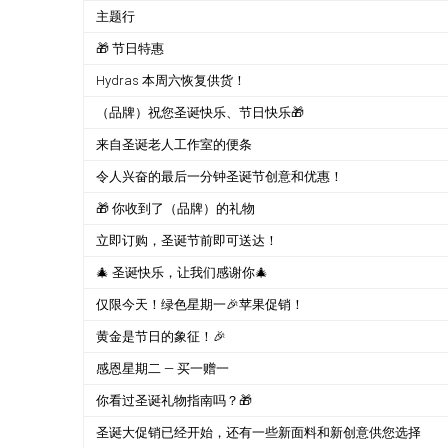
主题行
🎁 节日特惠
Hydras 本周六恢复供货！
（品牌）祝您圣诞快乐、节日快乐🎁
来自圣诞老人工作室的便条
令人兴奋的最后一分钟圣诞节创意和优惠！
🎁 你收到了（品牌）
的礼物
立即订购，圣诞节前即可送达！
🎄 圣诞快乐，让我们感谢你🎄
仅限今天！绿色星期一🎉苹果促销！
黄金是节日的象征！🎉
感恩星期二 — 买一赠一
你看过圣诞礼物指南吗？🎁
圣诞大促销已经开始，还有一些新面料和新创意供您选择