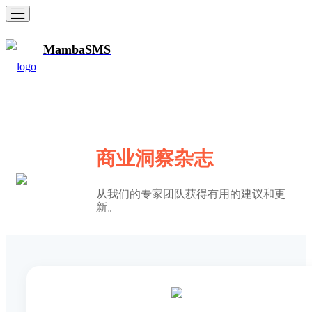
MambaSMS
商业洞察杂志
从我们的专家团队获得有用的建议和更
新。