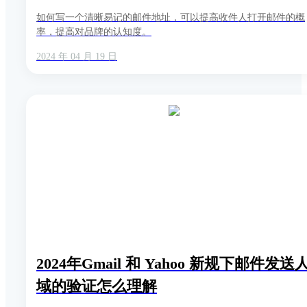
如何写一个清晰易记的邮件地址，可以提高收件人打开邮件的概
率，提高对品牌的认知度。
2024 年 04 月 19 日
2024年Gmail 和 Yahoo 新规下邮件发送
域的验证怎么理解